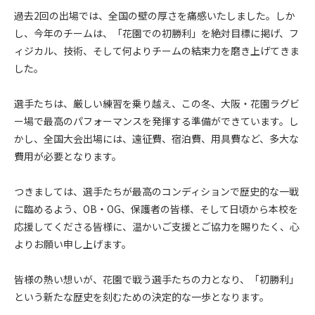
過去2回の出場では、全国の壁の厚さを痛感いたしました。しか
し、今年のチームは、「花園での初勝利」を絶対目標に掲げ、フ
ィジカル、技術、そして何よりチームの結束力を磨き上げてきま
した。
選手たちは、厳しい練習を乗り越え、この冬、大阪・花園ラグビ
ー場で最高のパフォーマンスを発揮する準備ができています。し
かし、全国大会出場には、遠征費、宿泊費、用具費など、多大な
費用が必要となります。
つきましては、選手たちが最高のコンディションで歴史的な一戦
に臨めるよう、OB・OG、保護者の皆様、そして日頃から本校を
応援してくださる皆様に、温かいご支援とご協力を賜りたく、心
よりお願い申し上げます。
皆様の熱い想いが、花園で戦う選手たちの力となり、「初勝利」
という新たな歴史を刻むための決定的な一歩となります。